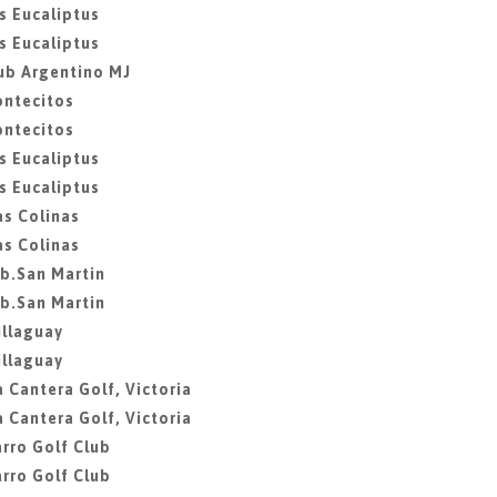
s Eucaliptus
s Eucaliptus
ub Argentino MJ
ontecitos
ontecitos
s Eucaliptus
s Eucaliptus
as Colinas
as Colinas
ib.San Martin
ib.San Martin
illaguay
illaguay
 Cantera Golf, Victoria
 Cantera Golf, Victoria
rro Golf Club
rro Golf Club