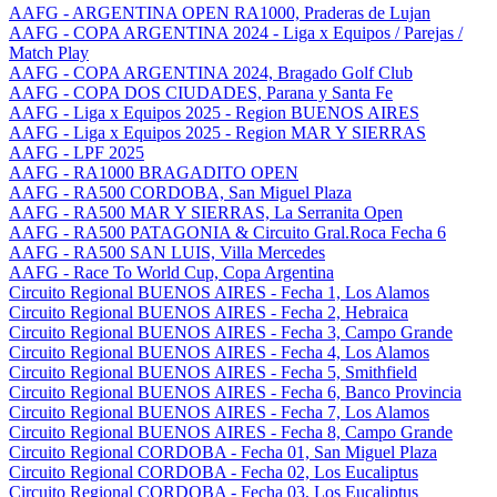
AAFG - ARGENTINA OPEN RA1000, Praderas de Lujan
AAFG - COPA ARGENTINA 2024 - Liga x Equipos / Parejas /
Match Play
AAFG - COPA ARGENTINA 2024, Bragado Golf Club
AAFG - COPA DOS CIUDADES, Parana y Santa Fe
AAFG - Liga x Equipos 2025 - Region BUENOS AIRES
AAFG - Liga x Equipos 2025 - Region MAR Y SIERRAS
AAFG - LPF 2025
AAFG - RA1000 BRAGADITO OPEN
AAFG - RA500 CORDOBA, San Miguel Plaza
AAFG - RA500 MAR Y SIERRAS, La Serranita Open
AAFG - RA500 PATAGONIA & Circuito Gral.Roca Fecha 6
AAFG - RA500 SAN LUIS, Villa Mercedes
AAFG - Race To World Cup, Copa Argentina
Circuito Regional BUENOS AIRES - Fecha 1, Los Alamos
Circuito Regional BUENOS AIRES - Fecha 2, Hebraica
Circuito Regional BUENOS AIRES - Fecha 3, Campo Grande
Circuito Regional BUENOS AIRES - Fecha 4, Los Alamos
Circuito Regional BUENOS AIRES - Fecha 5, Smithfield
Circuito Regional BUENOS AIRES - Fecha 6, Banco Provincia
Circuito Regional BUENOS AIRES - Fecha 7, Los Alamos
Circuito Regional BUENOS AIRES - Fecha 8, Campo Grande
Circuito Regional CORDOBA - Fecha 01, San Miguel Plaza
Circuito Regional CORDOBA - Fecha 02, Los Eucaliptus
Circuito Regional CORDOBA - Fecha 03, Los Eucaliptus