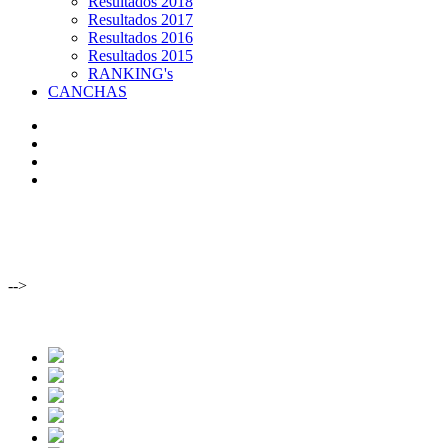
Resultados 2018
Resultados 2017
Resultados 2016
Resultados 2015
RANKING's
CANCHAS
-->